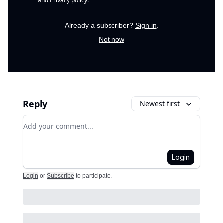
and
Privacy policy
.
Already a subscriber?
Sign in
.
Not now
Reply
Newest first
Add your comment
Login
Login
or
Subscribe
to participate
.